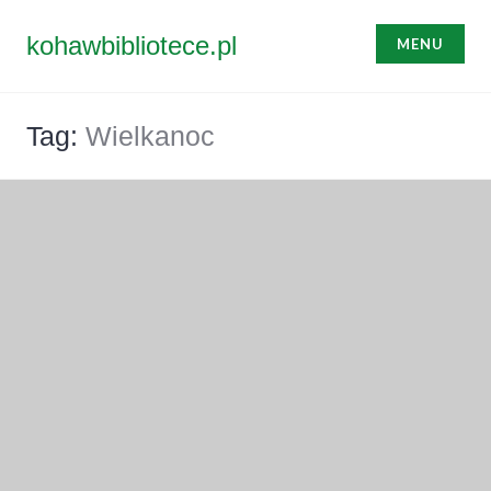
Przejdź
do
kohawbibliotece.pl
MENU
treści
Tag:
Wielkanoc