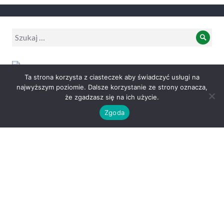
Wyszukiwanie:
Szuk
Ta strona korzysta z ciasteczek aby świadczyć usługi na
najwyższym poziomie. Dalsze korzystanie ze strony oznacza,
Archiwum
że zgadzasz się na ich użycie.
Zgoda
Archiwum
Koha-community News
Koha Community Newsletter: July 2026
30/07/2026
Reminder: Register for KohaCon26 by 28 August
19/07/2026