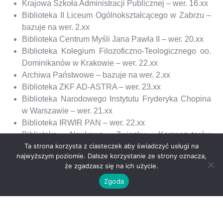
Krajowa Szkoła Administracji Publicznej – wer. 16.xx
Biblioteka II Liceum Ogólnokształcącego w Zabrzu –
bazuje na wer. 2.xx
Biblioteka Centrum Myśli Jana Pawła II – wer. 20.xx
Biblioteka Kolegium Filozoficzno-Teologicznego oo.
Dominikanów w Krakowie – wer. 22.xx
Archiwa Państwowe – bazuje na wer. 2.xx
Biblioteka ZKF AD-ASTRA – wer. 23.xx
Biblioteka Narodowego Instytutu Fryderyka Chopina
w Warszawie – wer. 21.xx
Biblioteka IRWIR PAN – wer. 22.xx
Biblioteka Naukowa Związku Kompozytorów
Ta strona korzysta z ciasteczek aby świadczyć usługi na
Polskich – wer. 22.xx
najwyższym poziomie. Dalsze korzystanie ze strony oznacza,
Biblioteka Instytutu Pileckiego – wer. 20.xx
że zgadzasz się na ich użycie.
Biblioteka Instytutu Jana Pawła II w Rzeszowie – wer.
Zgoda
2.xx
Biblioteka Instytutu Teologiczno-Pastoralnego w
Rzeszowie oraz Wyższego Seminarium
Duchownego w Rzeszowie – bazuje na wer. 2.xx