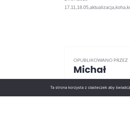
17.11
,
18.05
,
aktualizacja
,
koha
,
k
OPUBLIKOWANO PRZEZ
Michał
Zobacz wszystkie pos
Ta strona korzysta z ciasteczek aby świadc