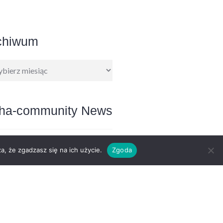
chiwum
hiwum
ha-community News
nder: Register for KohaCon26
a, że zgadzasz się na ich użycie.
Zgoda
8 August
7/2026
 25.11.06 released
7/2026
 25.05.12 released