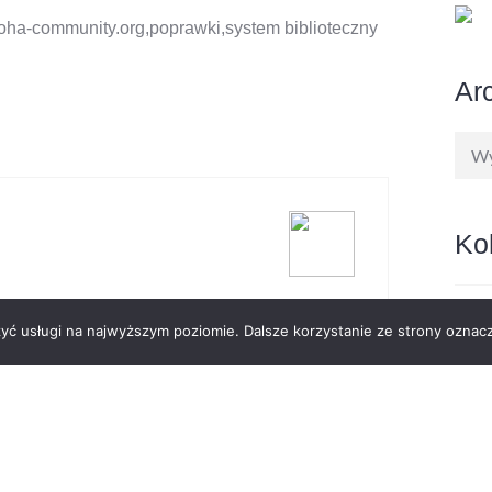
oha-community.org
,
poprawki
,
system biblioteczny
Ar
Arc
Ko
Remi
ty Michał
zyć usługi na najwyższym poziomie. Dalsze korzystanie ze strony oznacz
by 2
19/0
Koha
08/0
Koha