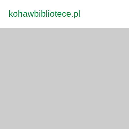
Przejdź
kohawbibliotece.pl
do
treści