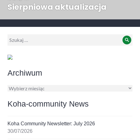
Sierpniowa aktualizacja
Następny
wpis:
Wyszukiwanie:
Szuk
Archiwum
Archiwum
Koha-community News
Koha Community Newsletter: July 2026
30/07/2026