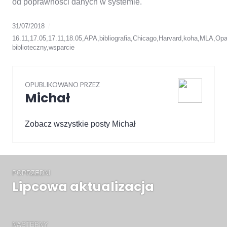
od poprawności danych w systemie.
31/07/2018
16.11
,
17.05
,
17.11
,
18.05
,
APA
,
bibliografia
,
Chicago
,
Harvard
,
koha
,
MLA
,
Op
biblioteczny
,
wsparcie
OPUBLIKOWANO PRZEZ
Michał
Zobacz wszystkie posty Michał
Nawigacja
wpisu
POPRZEDNI
Lipcowa aktualizacja
Poprzedni
wpis:
NASTĘPNY