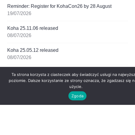
Reminder: Register for KohaCon26 by 28 August
19/07/2026
Koha 25.11.06 released
08/07/2026
Koha 25.05.12 released
08/07/2026
Koha 26.05.01 released
Ta strona korzysta z ciasteczek aby świadczyć usługi na najwyżs
08/07/2026
poziomie. Dalsze korzystanie ze strony oznacza, że zgadzasz się n
użycie.
Zgoda
Chmura tagów
18.05
18.11
20.05
21.11
16.11
20
24.05
22.11
17.11
20.11
17.05
19.05
22.05
25.11
24.11
2021
23.05