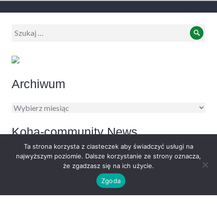
Wyszukiwanie:
Szuk
Archiwum
Archiwum
Koha-community News
Ta strona korzysta z ciasteczek aby świadczyć usługi na
najwyższym poziomie. Dalsze korzystanie ze strony oznacza,
Koha Community Newsletter: July 2026
że zgadzasz się na ich użycie.
30/07/2026
Zgoda
Reminder: Register for KohaCon26 by 28 August
19/07/2026