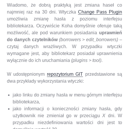
Wiadomo, że dobrą praktyką jest zmiana haseł co
najmniej raz na 30 dni. Wtyczka
Change Pass Plugin
umożliwia zmianę hasła z poziomu interfejsu
bibliotekarza.
Oczywiście Koha domyślnie oferuje taką
możliwość, ale pod warunkiem posiadania
uprawnień
do danych czytelników
(borrowers > edit_borrowers)
–
czytaj danych wrażliwych. W przypadku wtyczki
wymagane jest, aby bibliotekarz posiadał uprawnienia
wyłącznie do ich uruchamiania
(plugins > tool)
.
W udostępnionym
repozytorium GIT
przedstawione są
dwa przykłady wykorzystania wtyczki:
jako linku do zmiany hasła w menu górnym interfejsu
bibliotekarza,
jako informacji o konieczności zmiany hasła, gdy
użytkownik nie zmieniał go w przeciągu
X
dni. W
przypadku niezdefiniowania wartości dni jest to