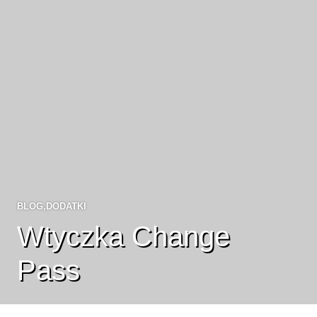
BLOG
,
DODATKI
Wtyczka Change
Pass