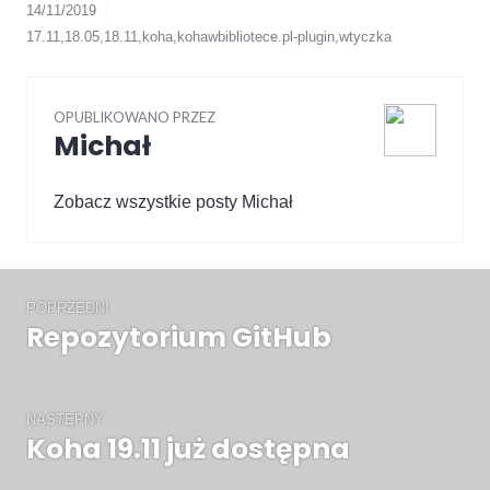
14/11/2019
17.11
,
18.05
,
18.11
,
koha
,
kohawbibliotece.pl-plugin
,
wtyczka
OPUBLIKOWANO PRZEZ
Michał
Zobacz wszystkie posty Michał
Nawigacja
wpisu
POPRZEDNI
Repozytorium GitHub
Poprzedni
wpis:
NASTĘPNY
Koha 19.11 już dostępna
Następny
wpis: