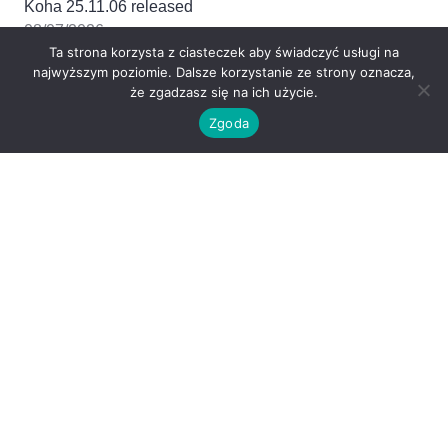
Koha 25.11.06 released
08/07/2026
Ta strona korzysta z ciasteczek aby świadczyć usługi na
najwyższym poziomie. Dalsze korzystanie ze strony oznacza,
Koha 25.05.12 released
że zgadzasz się na ich użycie.
08/07/2026
Zgoda
Koha 26.05.01 released
08/07/2026
Chmura tagów
18.11
17.05
20.05
16.11
21.11
22.05
24.05
2021
19
20
17.11
18.05
20.11
21.05
22.11
23.05
24.11
19.11
19.05
25.11
Copyright © 2026 www.kohawbibliotece.pl