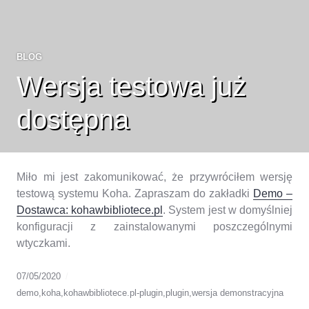
BLOG
Wersja testowa już
dostępna
Miło mi jest zakomunikować, że przywróciłem wersję
testową systemu Koha. Zapraszam do zakładki
Demo –
Dostawca: kohawbibliotece.pl
. System jest w domyślniej
konfiguracji z zainstalowanymi poszczególnymi
wtyczkami.
07/05/2020
demo
,
koha
,
kohawbibliotece.pl-plugin
,
plugin
,
wersja demonstracyjna