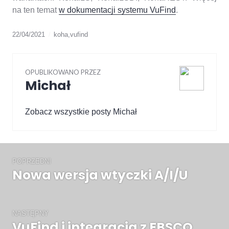
na ten temat
w dokumentacji systemu VuFind
.
22/04/2021
koha
,
vufind
OPUBLIKOWANO PRZEZ
Michał
Zobacz wszystkie posty Michał
Nawigacja
wpisu
POPRZEDNI
Nowa wersja wtyczki A/I/U
Poprzedni
wpis:
NASTĘPNY
VuFind i integracja z EBSCO
Następny