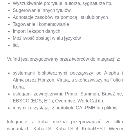
Wyszukiwanie po: tytule, autorze, sygnaturze itp.
Sugerowanie innych tytułów,
Adnotacje zasobów za pomocą list ulubionych
Tagowanie i komentowanie
Import i eksport danych
Możliwość obsługi wielu języków
itd.
Vufind jest przygotowany przez twórców do integracji z:
systemami bibliotecznymi począwszy od Alepha i
Almy, przez Horizon, Virtua, a skończywszy na Folio i
Koha.
usługami zewnętrznymi: Primo, Summon, BrowZine,
EBSCO (EDS, EIT), Overdrive, WorldCat itp.
innymi korzystając z protokołu OAI-PMH lub plików
Integracje z koha można przeprowadzić w kilku
wariantach: KohaILS, KohaILSDI, KohaREST. Więcej