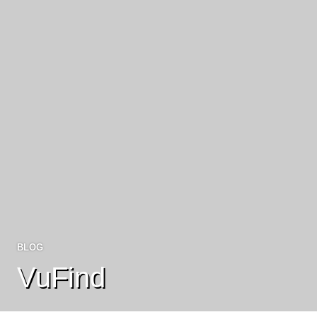
BLOG
VuFind