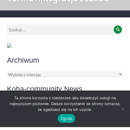
wpis:
Wyszukiwanie:
Szuk
Archiwum
Archiwum
Koha-community News
Ta strona korzysta z ciasteczek aby świadczyć usługi na
najwyższym poziomie. Dalsze korzystanie ze strony oznacza,
Koha Community Newsletter: July 2026
że zgadzasz się na ich użycie.
30/07/2026
Zgoda
Reminder: Register for KohaCon26 by 28 August