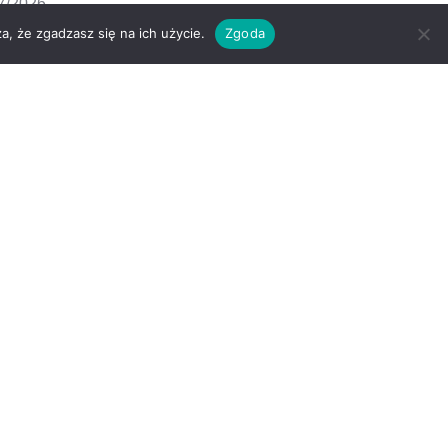
7/2026
a, że zgadzasz się na ich użycie.
Zgoda
nder: Register for KohaCon26
8 August
7/2026
 25.11.06 released
7/2026
 25.05.12 released
7/2026
 26.05.01 released
7/2026
mura tagów
17.11
18.11
16.11
22.11