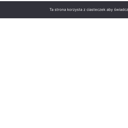
Ta strona korzysta z ciasteczek aby świadc
OPUBLIKOWANO PRZEZ
Michał
Zobacz wszystkie pos
Nawigacja
wpisu