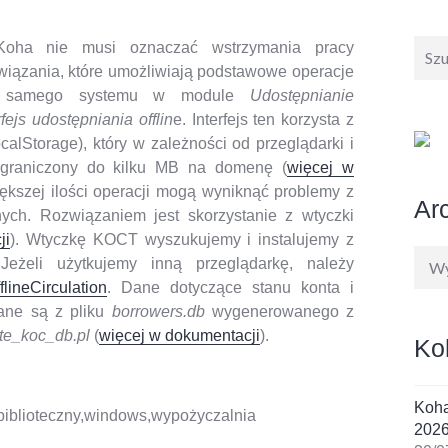
Wysz
Koha nie musi oznaczać wstrzymania pracy
wiązania, które umożliwiają podstawowe operacje
 samego systemu w module
Udostępnianie
ejs udostępniania offlin
e. Interfejs ten korzysta z
lStorage), który w zależności od przeglądarki i
 ograniczony do kilku MB na domenę (
więcej w
większej ilości operacji mogą wyniknąć problemy z
Ar
nych. Rozwiązaniem jest skorzystanie z wtyczki
ji
). Wtyczkę KOCT wyszukujemy i instalujemy z
Arc
Jeżeli użytkujemy inną przeglądarkę, należy
lineCirculation
. Dane dotyczące stanu konta i
wane są z pliku
borrowers.db
wygenerowanego z
te_koc_db.pl
(
więcej w dokumentacji
).
Ko
Koha
biblioteczny
,
windows
,
wypożyczalnia
202