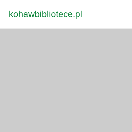
Przejdź
kohawbibliotece.pl
do
treści