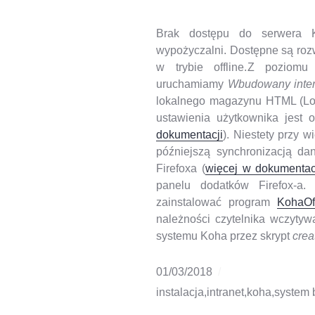
Brak dostępu do serwera 
wypożyczalni. Dostępne są roz
w trybie offline.
Z poziomu
uruchamiamy
Wbudowany interf
lokalnego magazynu HTML (Loca
ustawienia użytkownika jest
dokumentacji
). Niestety przy 
późniejszą synchronizacją da
Firefoxa (
więcej w dokumentac
panelu dodatków Firefox-a. 
zainstalować program
KohaOff
należności czytelnika wczyty
systemu Koha przez skrypt
crea
01/03/2018
instalacja
,
intranet
,
koha
,
system 