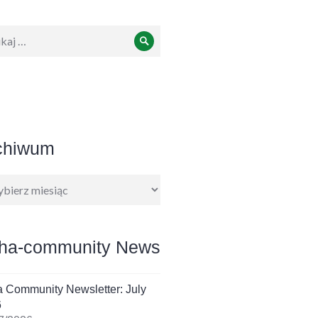
ukiwanie:
Szukaj
chiwum
hiwum
ha-community News
 Community Newsletter: July
6