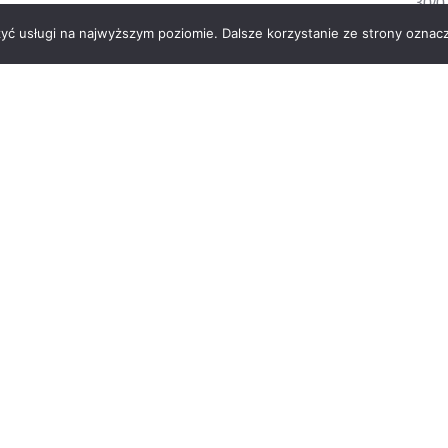
30/0
zyć usługi na najwyższym poziomie. Dalsze korzystanie ze strony oznacz
Remi
by 2
19/0
Koha
08/0
Koha
08/0
ty Michał
Koha
08/0
Ch
24.05