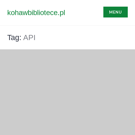
Przejdź
do
kohawbibliotece.pl
MENU
treści
Tag:
API