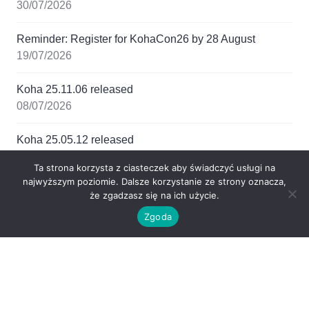
30/07/2026
Reminder: Register for KohaCon26 by 28 August
19/07/2026
Koha 25.11.06 released
08/07/2026
Koha 25.05.12 released
08/07/2026
Ta strona korzysta z ciasteczek aby świadczyć usługi na
najwyższym poziomie. Dalsze korzystanie ze strony oznacza,
Koha 26.05.01 released
że zgadzasz się na ich użycie.
08/07/2026
Zgoda
Chmura tagów
20.05
21.05
19.05
16.11
21.11
22.11
20
25.11
23.05