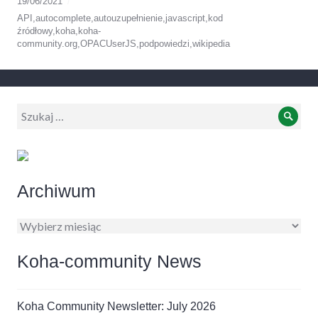
19/06/2021
API
,
autocomplete
,
autouzupełnienie
,
javascript
,
kod
źródłowy
,
koha
,
koha-
community.org
,
OPACUserJS
,
podpowiedzi
,
wikipedia
Wyszukiwanie:
Szuk
Archiwum
Archiwum
Koha-community News
Koha Community Newsletter: July 2026