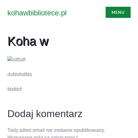
Przejdź
do
kohawbibliotece.pl
MENU
treści
Koha w
dsfdsfsdfds
fdsfdsf
Dodaj komentarz
Twój adres email nie zostanie opublikowany.
Wymagane pola są oznaczone
*