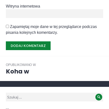
Witryna internetowa
Zapamiętaj moje dane w tej przeglądarce podczas
pisania kolejnych komentarzy.
Nawigacja
wpisu
OPUBLIKOWANO W
Koha w
Wyszukiwanie:
Szuk