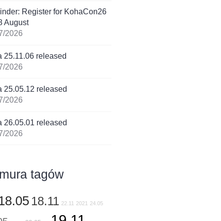
nder: Register for KohaCon26
8 August
7/2026
 25.11.06 released
7/2026
 25.05.12 released
7/2026
 26.05.01 released
7/2026
mura tagów
18.05
18.11
22.11
2021
24.05
19.11