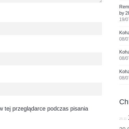
Remi
by 2
19/0
Koha
08/0
Koha
08/0
Koha
08/0
Ch
 tej przeglądarce podczas pisania
25.11