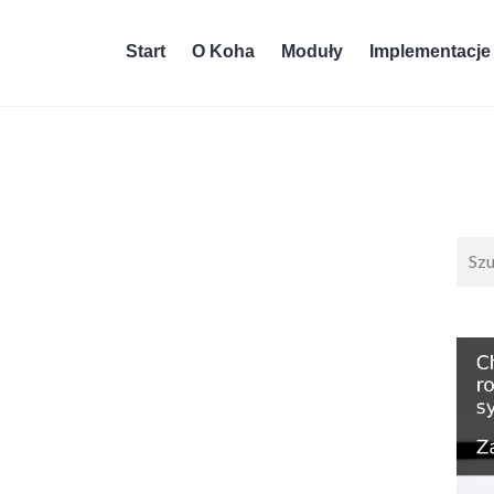
Start
O Koha
Moduły
Implementacje
Wysz