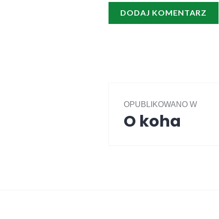
Nawigacja
wpisu
OPUBLIKOWANO W
O koha