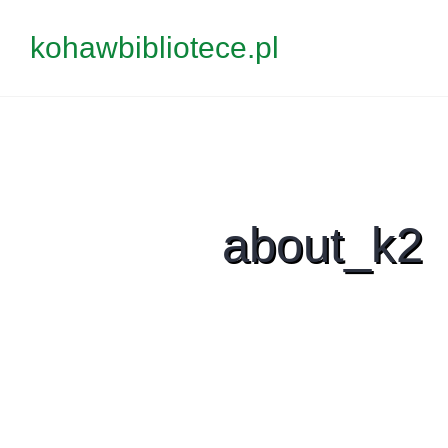
Przejdź
kohawbibliotece.pl
do
treści
about_k2