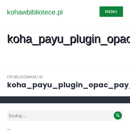
Przejdź
do
kohawbibliotece.pl
MENU
treści
koha_payu_plugin_opac
Nawigacja
wpisu
OPUBLIKOWANO W
koha_payu_plugin_opac_pay_
Wyszukiwanie:
Szuk