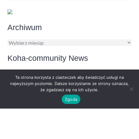
Archiwum
Archiwum
Koha-community News
Ta strona korzysta z ciasteczek aby świadczyć usługi na
Koha Community Newsletter: July 2026
najwyższym poziomie. Dalsze korzystanie ze strony oznacza,
30/07/2026
że zgadzasz się na ich użycie.
Zgoda
Reminder: Register for KohaCon26 by 28 August
19/07/2026
Koha 25.11.06 released
08/07/2026