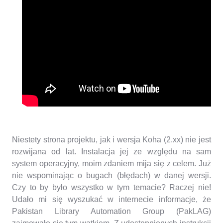
Niestety strona projektu, jak i wersja Koha (2.xx) nie jest
rozwijana od lat. Instalacja jej ze względu na sam
system operacyjny, moim zdaniem mija się z celem. Już
nie wspominając o bugach (błędach) w danej wersji.
Czy to by było wszystko w tym temacie? Raczej nie!
Udało mi się wyszukać w internecie informacje, że
Pakistan Library Automation Group (PakLAG)