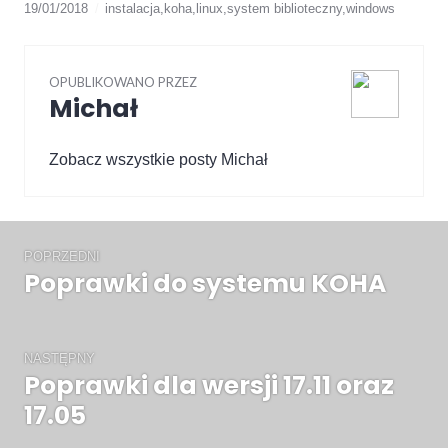
19/01/2018
instalacja
,
koha
,
linux
,
system biblioteczny
,
windows
OPUBLIKOWANO PRZEZ
Michał
Zobacz wszystkie posty Michał
Nawigacja
wpisu
POPRZEDNI
Poprawki do systemu KOHA
Poprzedni
wpis:
NASTĘPNY
Poprawki dla wersji 17.11 oraz
Następny
wpis:
17.05