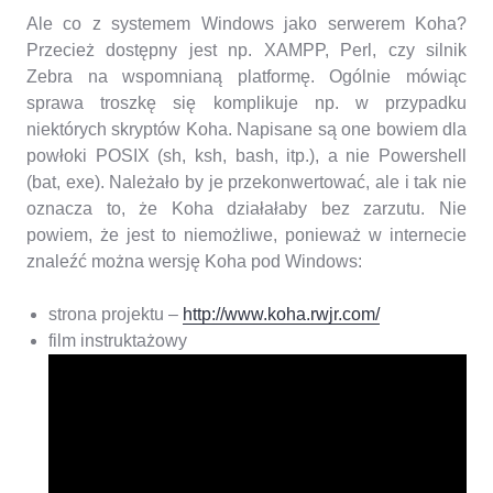
Ale co z systemem Windows jako serwerem Koha?
Przecież dostępny jest np. XAMPP, Perl, czy silnik
Zebra na wspomnianą platformę. Ogólnie mówiąc
sprawa troszkę się komplikuje np. w przypadku
niektórych skryptów Koha. Napisane są one bowiem dla
powłoki POSIX (sh, ksh, bash, itp.), a nie Powershell
(bat, exe). Należało by je przekonwertować, ale i tak nie
oznacza to, że Koha działałaby bez zarzutu. Nie
powiem, że jest to niemożliwe, ponieważ w internecie
znaleźć można wersję Koha pod Windows:
strona projektu –
http://www.koha.rwjr.com/
film instruktażowy