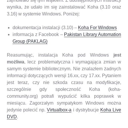
zajmowało się tym wątkiem. Z udostępnionych instrukcji
wynika, że udało im się zainstalować Koha (3.10 oraz
3.16) w systemie Windows. Poniżej:
dokumentacja instalacji (3.10) –
Koha For Windows
informacja z Facebook –
Pakistan Library Automation
Group (PAKLAG)
Reasumując, instalacja Koha pod Windows
jest
możliwa
, lecz problematyczna i wymagająca zmian w
samym systemie bibliotecznym. Nie znalazłem żadnych
informacji dotyczących wersji 16.xx, czy 17.xx. Pytaniem
jest teraz, czy nie szkoda czasu na modyfikacje,
szczególnie gdy społeczność Koha (koha-
community.org) potrafi wypuścić kilka poprawek w
miesiącu. Zagorzałym sympatykom Windows można
jedynie polecić np.
Virtualbox-a
i dystrybucje
Koha Live
DVD
.