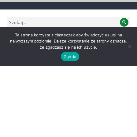
Wyszukiwanie:
Szuk
Ta strona korzysta z ciasteczek aby świadczyć usługi na
najwyższym poziomie. Dalsze korzystanie ze strony oznacza,
że zgadzasz się na ich użycie.
Archiwum
Zgoda
Archiwum
Koha-community News
Koha Community Newsletter: July 2026
30/07/2026
Reminder: Register for KohaCon26 by 28 August
19/07/2026