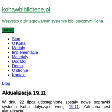
Przejdź
kohawbibliotece.pl
do
treści
Wszystko o zintegrowanym systemie bibliotecznym Koha
Menu
Start
O Koha
Moduły
Implementacje
Materiały
Dodatki
Demo
O stronie
Kontakt
Blog
Aktualizacja 19.11
W dniu 22 lipca udostępnione zostały nowe poprawki
systemu Koha dotyczące wersji
19.11
. Zalecana jest
aktualizacja.