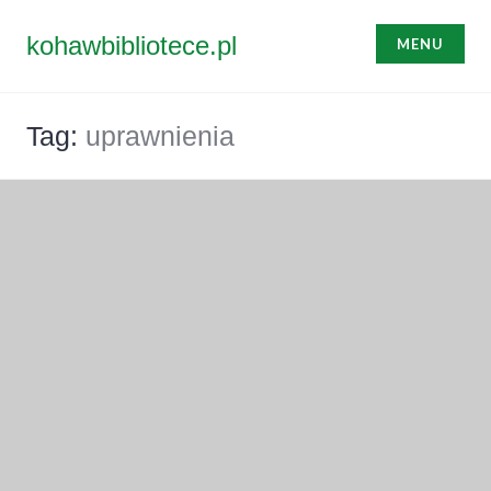
Przejdź
do
kohawbibliotece.pl
MENU
treści
Tag:
uprawnienia