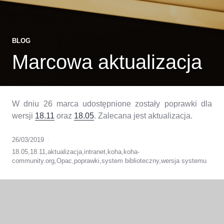
BLOG
Marcowa aktualizacja
W dniu 26 marca udostępnione zostały poprawki dla
wersji
18.11
oraz
18.05
. Zalecana jest aktualizacja.
26/03/2019
18.05
,
18.11
,
aktualizacja
,
intranet
,
koha
,
koha-
community.org
,
Opac
,
poprawki
,
system biblioteczny
,
wersja systemu