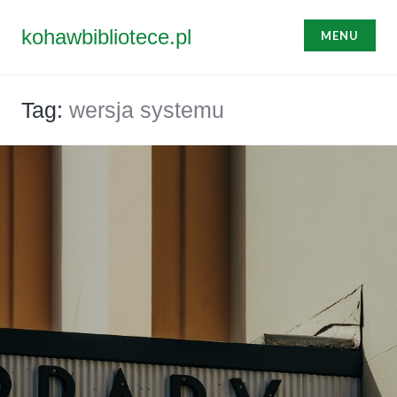
Przejdź
do
kohawbibliotece.pl
MENU
treści
Tag:
wersja systemu