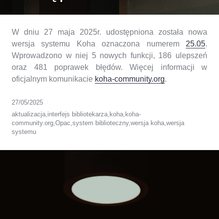
W dniu 27 maja 2025r. udostępniona została nowa
wersja systemu Koha oznaczona numerem
25.05
.
Wprowadzono w niej 5 nowych funkcji, 186 ulepszeń
oraz 481 poprawek błędów. Więcej informacji w
oficjalnym komunikacie
koha-community.org
.
27/05/2025
aktualizacja
,
interfejs bibliotekarza
,
koha
,
koha-
community.org
,
Opac
,
system biblioteczny
,
wersja koha
,
wersja
systemu