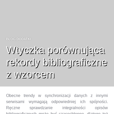
BLOG
,
DODATKI
Wtyczka porównująca
rekordy bibliograficzne
z wzorcem
Obecne trendy w synchronizacji danych z innymi
serwisami wymagają odpowiedniej ich spójności.
Ręczne sprawdzanie integralności opisów
bibliograficznych może być czasochłonne, dlatego też