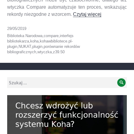
wtyczka Compare automatyzuje ten proces, wskazując
„Wtyczka porów
rekordy niezgodne z wzorcem.
Czytaj więcej
29/05/2019
Biblioteka Narodowa
,
compare
,
interfejs
bibliotekarza
,
koha
,
kohawbibliotece.pl-
plugin
,
NUKAT
,
plugin
,
porównanie rekordów
bibliograficznych
,
wtyczka
,
z39.50
Wyszukiwanie:
Szuk