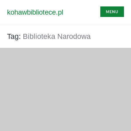
Przejdź
do
kohawbibliotece.pl
MENU
treści
Tag:
Biblioteka Narodowa