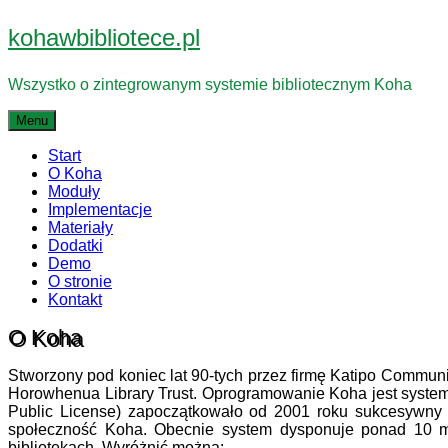
Przejdź
kohawbibliotece.pl
do
treści
Wszystko o zintegrowanym systemie bibliotecznym Koha
Menu
Start
O Koha
Moduły
Implementacje
Materiały
Dodatki
Demo
O stronie
Kontakt
O Koha
Stworzony pod koniec lat 90-tych przez firmę Katipo Communi
Horowhenua Library Trust. Oprogramowanie Koha jest system
Public License) zapoczątkowało od 2001 roku sukcesywny 
społeczność Koha. Obecnie system dysponuje ponad 10 
bibliotekach. Wyróżnić można: