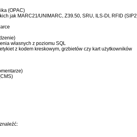
lnika (OPAC)
takich jak MARC21/UNIMARC, Z39.50, SRU, ILS-DI, RFID (SIP
warce
dzenie)
zenia własnych z poziomu SQL
tykiet z kodem kreskowym, grzbietów czy kart użytkowników
omentarze)
 (CMS)
znaleźć: