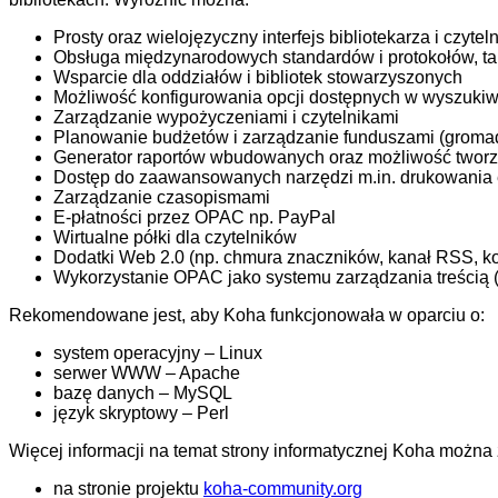
Prosty oraz wielojęzyczny interfejs bibliotekarza i czyte
Obsługa międzynarodowych standardów i protokołów, 
Wsparcie dla oddziałów i bibliotek stowarzyszonych
Możliwość konfigurowania opcji dostępnych w wyszuki
Zarządzanie wypożyczeniami i czytelnikami
Planowanie budżetów i zarządzanie funduszami (groma
Generator raportów wbudowanych oraz możliwość twor
Dostęp do zaawansowanych narzędzi m.in. drukowania e
Zarządzanie czasopismami
E-płatności przez OPAC np. PayPal
Wirtualne półki dla czytelników
Dodatki Web 2.0 (np. chmura znaczników, kanał RSS, k
Wykorzystanie OPAC jako systemu zarządzania treścią
Rekomendowane jest, aby Koha funkcjonowała w oparciu o:
system operacyjny – Linux
serwer WWW – Apache
bazę danych – MySQL
język skryptowy – Perl
Więcej informacji na temat strony informatycznej Koha można 
na stronie projektu
koha-community.org