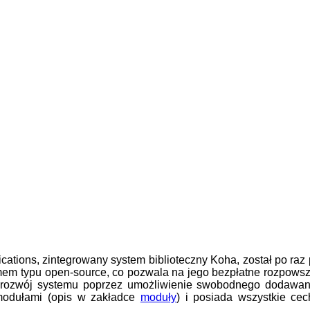
cations, zintegrowany system biblioteczny Koha, został po ra
em typu open-source, co pozwala na jego bezpłatne rozpowsze
rozwój systemu poprzez umożliwienie swobodnego dodawania d
modułami (opis w zakładce
moduły
) i posiada wszystkie ce