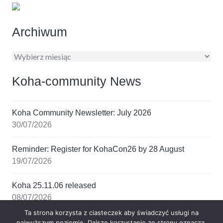
Archiwum
Archiwum
Koha-community News
Koha Community Newsletter: July 2026
30/07/2026
Reminder: Register for KohaCon26 by 28 August
19/07/2026
Koha 25.11.06 released
08/07/2026
Ta strona korzysta z ciasteczek aby świadczyć usługi na
Koha 25.05.12 released
najwyższym poziomie. Dalsze korzystanie ze strony oznacza,